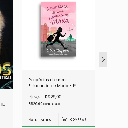
Peripécias de uma
Estudande de Moda - 1°
Semestre
R$28,00
R$74,50
O Invern
R$26,60
llo
- lançam
com
Boleto
R$69,90
DETALHES
R$9,50
co