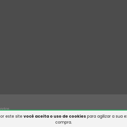
vados.
or este site
você aceita o uso de cookies
para agilizar a sua 
compra.