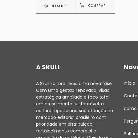
DETALHES
A SKULL
Nav
Início
A Skull Editora inicia uma nova fase.
Com uma gestão renovada, visão
Conta
estratégica ampliada e foco total
em crescimento sustentável, a
como 
editora reposiciona sua atuação no
mercado editorial brasileiro com
Pergu
prioridade em distribuição,
fortalecimento comercial e
Políti
expansão de catálogo. Mais do que