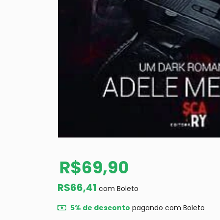
R$69,90
R$66,41
com
Boleto
5% de desconto
pagando com Boleto