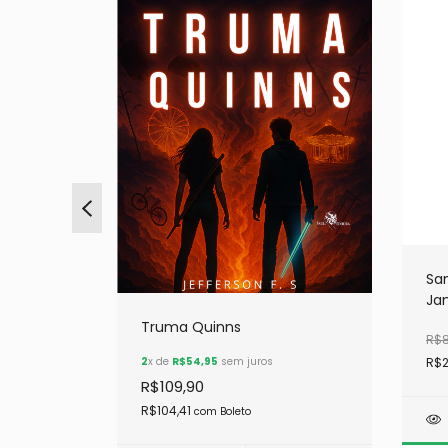
Sa
Ja
Truma Quinns
R$8
2
x de
R$54,95
sem juros
R$2
R$109,90
R$104,41
com
Boleto