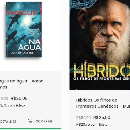
ngue na água - Aaron
mes
R$25,00
9,90
Híbridos Os filhos de
3,75
Fronteiras Genéticas - Muri
com
Boleto
M L Nascimento
R$25,00
R$59,90
DETALHES
R$23,75
com
Boleto