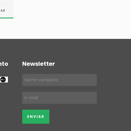
DETAL
nto
Newsletter