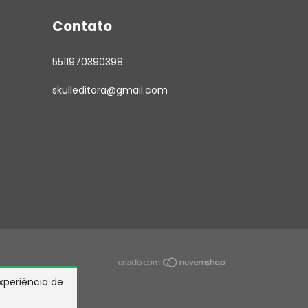
Contato
5511970390398
skulleditora@gmail.com
experiência de